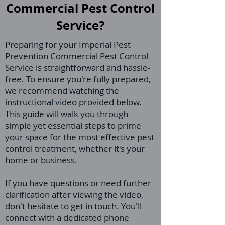
Commercial Pest Control
Service?
Preparing for your Imperial Pest
Prevention Commercial Pest Control
Service is straightforward and hassle-
free. To ensure you're fully prepared,
we recommend watching the
instructional video provided below.
This guide will walk you through
simple yet essential steps to prime
your space for the most effective pest
control treatment, whether it's your
home or business.
If you have questions or need further
clarification after viewing the video,
don't hesitate to get in touch. You'll
connect with a dedicated phone