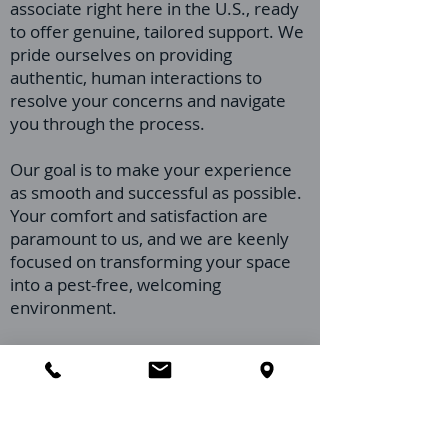
associate right here in the U.S., ready
to offer genuine, tailored support. We
pride ourselves on providing
authentic, human interactions to
resolve your concerns and navigate
you through the process.
Our goal is to make your experience
as smooth and successful as possible.
Your comfort and satisfaction are
paramount to us, and we are keenly
focused on transforming your space
into a pest-free, welcoming
environment.