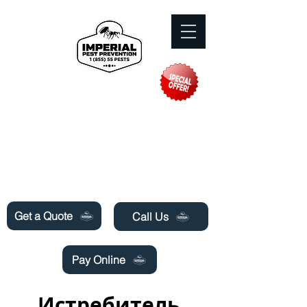
Need Pest Control Help? call and ask us
about our specials today!
Get a Quote
Call Us
Pay Online
Истребитель